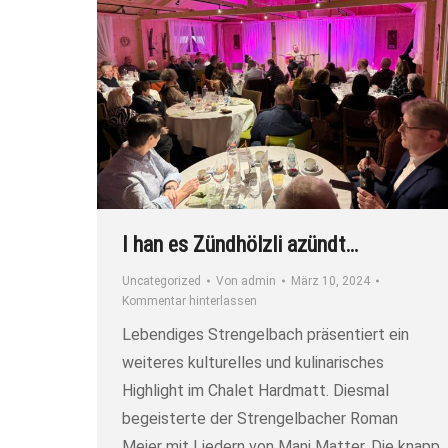
I han es Zündhölzli azündt…
Uncategorized
Von
admin
März 10, 2024
Kommentar hinterlassen
Lebendiges Strengelbach präsentiert ein
weiteres kulturelles und kulinarisches
Highlight im Chalet Hardmatt. Diesmal
begeisterte der Strengelbacher Roman
Meier mit Liedern von Mani Matter. Die knapp