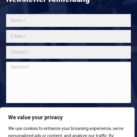
Name *
E-Mail *
Telefon *
Nachricht
Absenden
We value your privacy
We use cookies to enhance your browsing experience, serve
personalized ads or content, and analyze our traffic. By