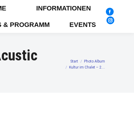
ME
INFORMATIONEN
Facebook
page
 & PROGRAMM
EVENTS
Instagram
opens
page
in
opens
new
in
Acustic
window
new
Start
Photo Album
Sie befinden sich hier:
window
Kultur im Chalet – 2.…