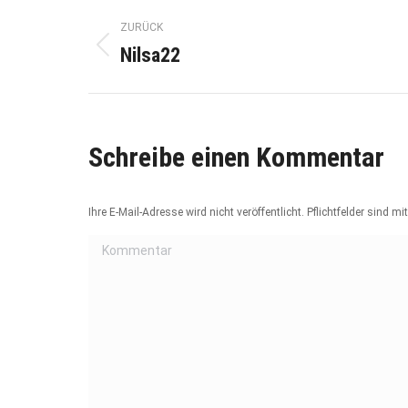
Album-
ZURÜCK
Nilsa22
Vorheriges
Navigation
Album:
Schreibe einen Kommentar
Ihre E-Mail-Adresse wird nicht veröffentlicht. Pflichtfelder sind mi
Kommentar