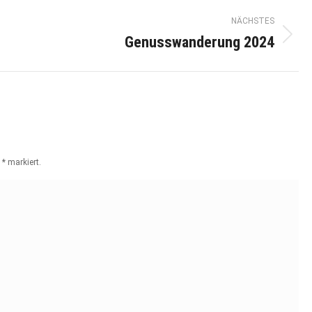
NÄCHSTES
Genusswanderung 2024
Nächstes
Album:
t
*
markiert.